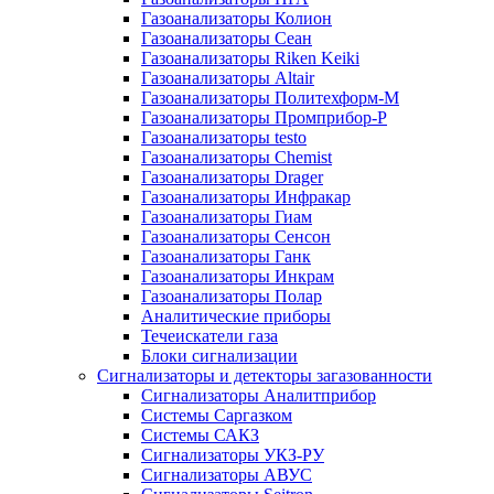
Газоанализаторы Колион
Газоанализаторы Сеан
Газоанализаторы Riken Keiki
Газоанализаторы Altair
Газоанализаторы Политехформ-М
Газоанализаторы Промприбор-Р
Газоанализаторы testo
Газоанализаторы Chemist
Газоанализаторы Drager
Газоанализаторы Инфракар
Газоанализаторы Гиам
Газоанализаторы Сенсон
Газоанализаторы Ганк
Газоанализаторы Инкрам
Газоанализаторы Полар
Аналитические приборы
Течеискатели газа
Блоки сигнализации
Сигнализаторы и детекторы загазованности
Сигнализаторы Аналитприбор
Системы Саргазком
Системы САКЗ
Сигнализаторы УКЗ-РУ
Сигнализаторы АВУС