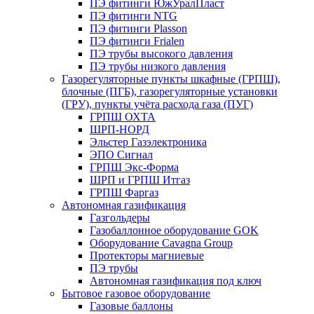
ПЭ фитинги ЮжУралПласт
ПЭ фитинги NTG
ПЭ фитинги Plasson
ПЭ фитинги Frialen
ПЭ трубы высокого давления
ПЭ трубы низкого давления
Газорегуляторные пункты шкафные (ГРПШ),
блочные (ПГБ), газорегуляторные установки
(ГРУ), пункты учёта расхода газа (ПУГ)
ГРПШ ОХТА
ШРП-НОРД
Эльстер Газэлектроника
ЭПО Сигнал
ГРПШ Экс-Форма
ШРП и ГРПШ Итгаз
ГРПШ Фаргаз
Автономная газификация
Газгольдеры
Газобаллонное оборудование GOK
Оборудование Cavagna Group
Протекторы магниевые
ПЭ трубы
Автономная газификация под ключ
Бытовое газовое оборудование
Газовые баллоны